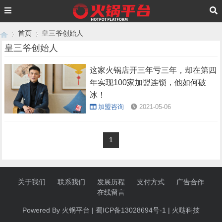
首页
皇三爷创始人
皇三爷创始人
这家火锅店开三年亏三年，却在第四
›
›
年实现100家加盟连锁，他如何破
冰！
加盟咨询
2021-05-06
1
关于我们
联系我们
发展历程
支付方式
广告合作
在线留言
Powered By 火锅
平台
|
蜀ICP备13028694号-1
|
火哒科技