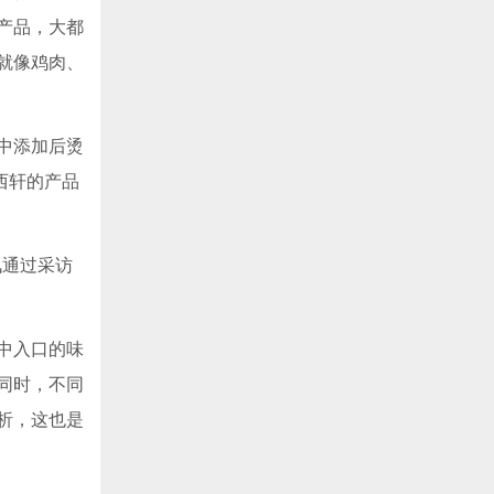
产品，大都
就像鸡肉、
中添加后烫
西轩的产品
讯通过采访
中入口的味
同时，不同
析，这也是