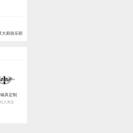
菜大厨俱乐部
锅锅具定制
791人关注