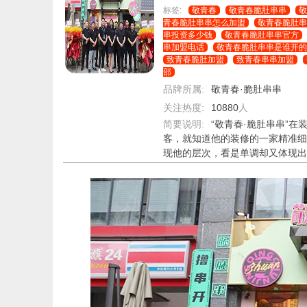
标签:
敬青春
敬青春脆肚串串
敬
›
›
›
青春脆肚串串怎么加盟
敬青春脆肚串
串投资多少钱
敬青春脆肚串串官方
串加盟电话
敬青春脆肚串串是谁开的
致青春脆肚加盟
致青春串串加盟
部
品牌所属:
敬青春·脆肚串串
关注热度:
10880
人
简要说明:
“敬青春·脆肚串串”
客，就知道他的装修的一家精准细
现他的层次，看是单调却又体现出