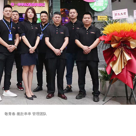
敬青春·脆肚串串 管理团队