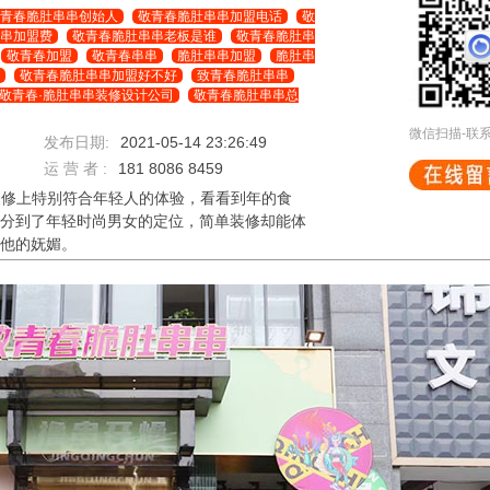
青春脆肚串串创始人
敬青春脆肚串串加盟电话
敬
串加盟费
敬青春脆肚串串老板是谁
敬青春脆肚串
敬青春加盟
敬青春串串
脆肚串串加盟
脆肚串
敬青春脆肚串串加盟好不好
致青春脆肚串串
敬青春·脆肚串串装修设计公司
敬青春脆肚串串总
微信扫描-联
发布日期:
2021-05-14 23:26:49
运 营 者 :
181 8086 8459
在装修上特别符合年轻人的体验，看看到年的食
分到了年轻时尚男女的定位，简单装修却能体
他的妩媚。