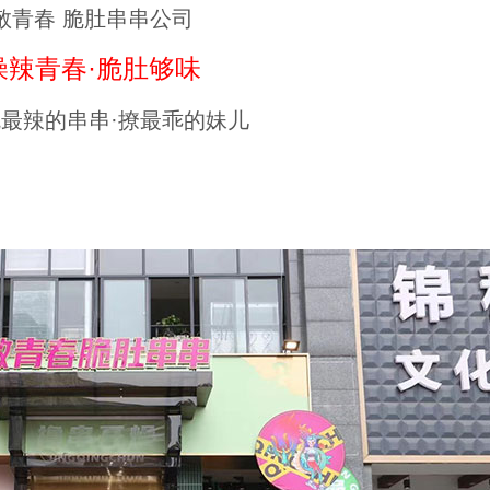
敬青春 脆肚串串公司
燥辣青春·脆肚够味
最辣的串串·撩最乖的妹儿