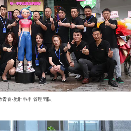
敬青春·脆肚串串 管理团队