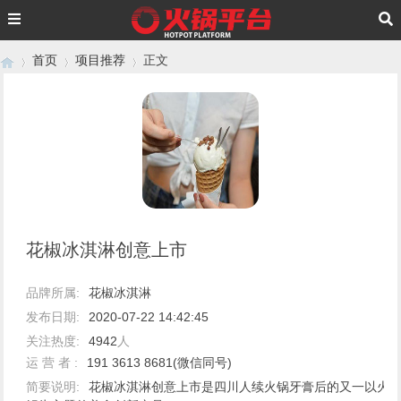
首页
项目推荐
正文
›
›
›
花椒冰淇淋创意上市
品牌所属:
花椒冰淇淋
发布日期:
2020-07-22 14:42:45
关注热度:
4942
人
运 营 者 :
191 3613 8681(微信同号)
简要说明:
花椒冰淇淋创意上市是四川人续火锅牙膏后的又一以火